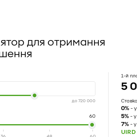
ятор для отримання
ішення
1-й пл
5 
Ставка
до
720 000
0%
- 
5%
60
- у
7%
- у
UIRD
36
48
60