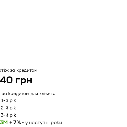
атіж за кредитом
040
грн
 за кредитом для клієнта
у 1-й рік
 2-й рік
 3-й рік
 3М
+ 7%
- у наступні роки