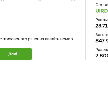
Ставка
UIRD
Реаль
23.7
Загаль
матизованого рішення введіть номер
847 
Разова
Далi
7 80