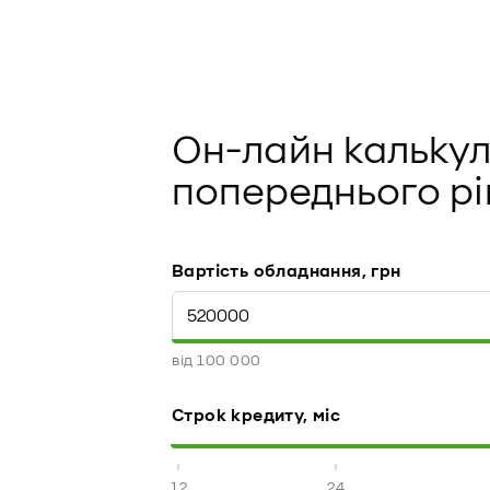
Он-лайн калькул
попереднього р
Вартість обладнання, грн
від
100 000
Строк кредиту, міс
12
24