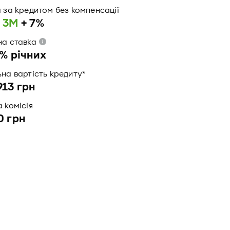
 за кредитом без компенсації
 3М
+ 7%
на ставка
1%
річних
на вартість кредиту*
913
грн
 комісія
0
грн